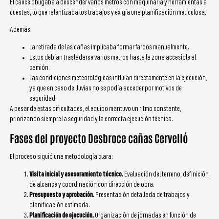
El cauce obligaba a descender varios metros con maquinaria y herramientas a
cuestas, lo que ralentizaba los trabajos y exigía una planificación meticulosa.
Además:
La retirada de las cañas implicaba formar fardos manualmente.
Estos debían trasladarse varios metros hasta la zona accesible al
camión.
Las condiciones meteorológicas influían directamente en la ejecución,
ya que en caso de lluvias no se podía acceder por motivos de
seguridad.
A pesar de estas dificultades, el equipo mantuvo un ritmo constante,
priorizando siempre la seguridad y la correcta ejecución técnica.
Fases del proyecto Desbroce cañas Cervelló
El proceso siguió una metodología clara:
Visita inicial y asesoramiento técnico.
Evaluación del terreno, definición
de alcance y coordinación con dirección de obra.
Presupuesto y aprobación.
Presentación detallada de trabajos y
planificación estimada.
Planificación de ejecución.
Organización de jornadas en función de