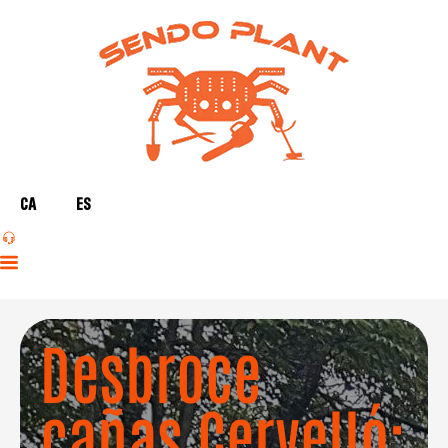
CA
ES
Desbroce
cañas Cervelló: