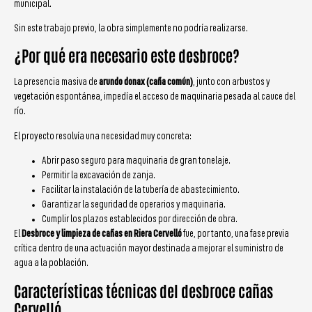
municipal.
Sin este trabajo previo, la obra simplemente no podría realizarse.
¿Por qué era necesario este desbroce?
La presencia masiva de
arundo donax (caña común)
, junto con arbustos y
vegetación espontánea, impedía el acceso de maquinaria pesada al cauce del
río.
El proyecto resolvía una necesidad muy concreta:
Abrir paso seguro para maquinaria de gran tonelaje.
Permitir la excavación de zanja.
Facilitar la instalación de la tubería de abastecimiento.
Garantizar la seguridad de operarios y maquinaria.
Cumplir los plazos establecidos por dirección de obra.
El
Desbroce y limpieza de cañas en Riera Cervelló
fue, por tanto, una fase previa
crítica dentro de una actuación mayor destinada a mejorar el suministro de
agua a la población.
Características técnicas del desbroce cañas
Cervelló