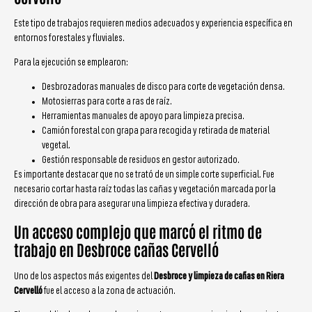
Este tipo de trabajos requieren medios adecuados y experiencia específica en
entornos forestales y fluviales.
Para la ejecución se emplearon:
Desbrozadoras manuales de disco para corte de vegetación densa.
Motosierras para corte a ras de raíz.
Herramientas manuales de apoyo para limpieza precisa.
Camión forestal con grapa para recogida y retirada de material
vegetal.
Gestión responsable de residuos en gestor autorizado.
Es importante destacar que no se trató de un simple corte superficial. Fue
necesario cortar hasta raíz todas las cañas y vegetación marcada por la
dirección de obra para asegurar una limpieza efectiva y duradera.
Un acceso complejo que marcó el ritmo de
trabajo en Desbroce cañas Cervelló
Uno de los aspectos más exigentes del
Desbroce y limpieza de cañas en Riera
Cervelló
fue el acceso a la zona de actuación.