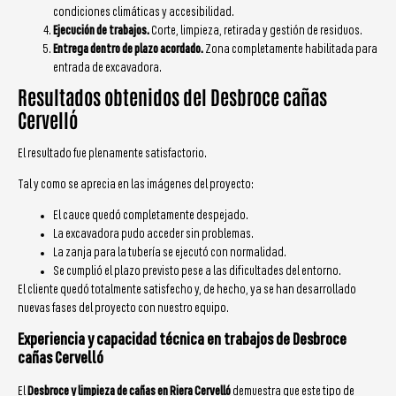
condiciones climáticas y accesibilidad.
Ejecución de trabajos.
Corte, limpieza, retirada y gestión de residuos.
Entrega dentro de plazo acordado.
Zona completamente habilitada para
entrada de excavadora.
Resultados obtenidos del Desbroce cañas
Cervelló
El resultado fue plenamente satisfactorio.
Tal y como se aprecia en las imágenes del proyecto:
El cauce quedó completamente despejado.
La excavadora pudo acceder sin problemas.
La zanja para la tubería se ejecutó con normalidad.
Se cumplió el plazo previsto pese a las dificultades del entorno.
El cliente quedó totalmente satisfecho y, de hecho, ya se han desarrollado
nuevas fases del proyecto con nuestro equipo.
Experiencia y capacidad técnica en trabajos de Desbroce
cañas Cervelló
El
Desbroce y limpieza de cañas en Riera Cervelló
demuestra que este tipo de