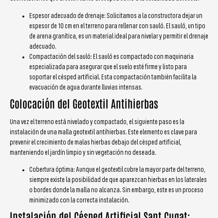
Espesor adecuado de drenaje: Solicitamos a la constructora dejar un
espesor de 10 cm en el terreno para rellenar con sauló. El sauló, un tipo
de arena granítica, es un material ideal para nivelar y permitir el drenaje
adecuado.
Compactación del sauló: El sauló es compactado con maquinaria
especializada para asegurar que el suelo esté firme y listo para
soportar el césped artificial. Esta compactación también facilita la
evacuación de agua durante lluvias intensas.
Colocación del Geotextil Antihierbas
Una vez el terreno está nivelado y compactado, el siguiente paso es la
instalación de una malla geotextil antihierbas. Este elemento es clave para
prevenir el crecimiento de malas hierbas debajo del césped artificial,
manteniendo el jardín limpio y sin vegetación no deseada.
Cobertura óptima: Aunque el geotextil cubre la mayor parte del terreno,
siempre existe la posibilidad de que aparezcan hierbas en los laterales
o bordes donde la malla no alcanza. Sin embargo, este es un proceso
minimizado con la correcta instalación.
Instalación del Césped Artificial Sant Cugat: