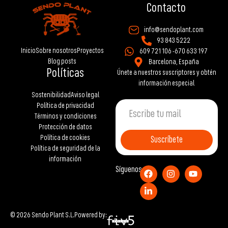
Contacto
info@sendoplant.com
93 843 5222
Inicio
Sobre nosotros
Proyectos
609 721 106 -
670 633 197
Blog posts
Barcelona, España
Políticas
Únete a nuestros suscriptores y obtén
información especial
Sostenibilidad
Aviso legal
Política de privacidad
Términos y condiciones
Protección de datos
Política de cookies
Suscríbete
Política de seguridad de la
información
Síguenos
© 2026 Sendo Plant S.L.
Powered by: