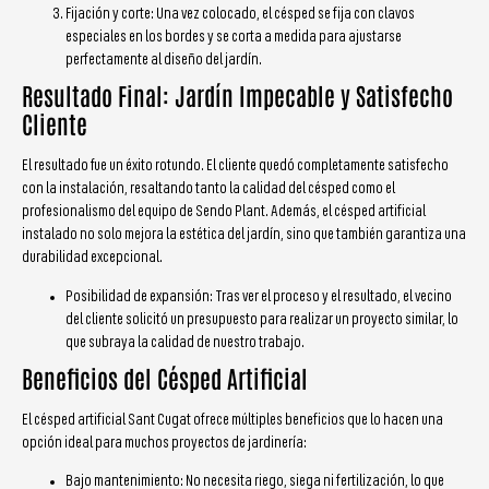
Fijación y corte: Una vez colocado, el césped se fija con clavos
especiales en los bordes y se corta a medida para ajustarse
perfectamente al diseño del jardín.
Resultado Final: Jardín Impecable y Satisfecho
Cliente
El resultado fue un éxito rotundo. El cliente quedó completamente satisfecho
con la instalación, resaltando tanto la calidad del césped como el
profesionalismo del equipo de Sendo Plant. Además, el césped artificial
instalado no solo mejora la estética del jardín, sino que también garantiza una
durabilidad excepcional.
Posibilidad de expansión: Tras ver el proceso y el resultado, el vecino
del cliente solicitó un presupuesto para realizar un proyecto similar, lo
que subraya la calidad de nuestro trabajo.
Beneficios del Césped Artificial
El césped artificial Sant Cugat ofrece múltiples beneficios que lo hacen una
opción ideal para muchos proyectos de jardinería:
Bajo mantenimiento: No necesita riego, siega ni fertilización, lo que