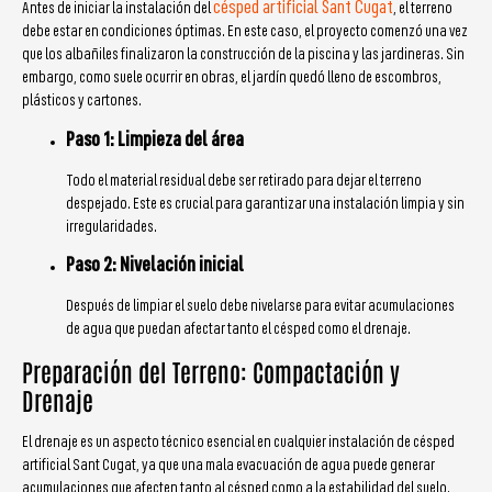
césped artificial Sant Cugat
Antes de iniciar la instalación del
, el terreno
debe estar en condiciones óptimas. En este caso, el proyecto comenzó una vez
que los albañiles finalizaron la construcción de la piscina y las jardineras. Sin
embargo, como suele ocurrir en obras, el jardín quedó lleno de escombros,
plásticos y cartones.
Paso 1: Limpieza del área
Todo el material residual debe ser retirado para dejar el terreno
despejado. Este es crucial para garantizar una instalación limpia y sin
irregularidades.
Paso 2: Nivelación inicial
Después de limpiar el suelo debe nivelarse para evitar acumulaciones
de agua que puedan afectar tanto el césped como el drenaje.
Preparación del Terreno: Compactación y
Drenaje
El drenaje es un aspecto técnico esencial en cualquier instalación de césped
artificial Sant Cugat, ya que una mala evacuación de agua puede generar
acumulaciones que afecten tanto al césped como a la estabilidad del suelo.