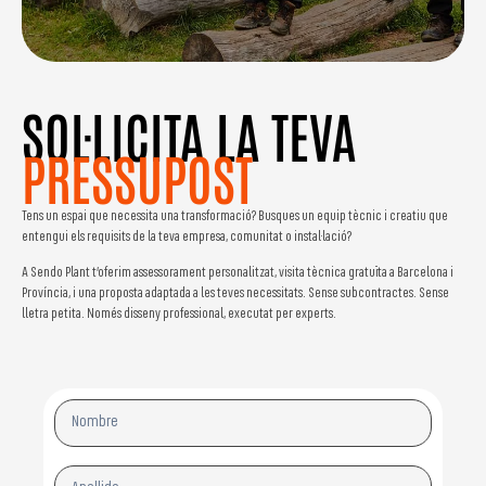
SOL·LICITA LA TEVA
PRESSUPOST
Tens un espai que necessita una transformació? Busques un equip tècnic i creatiu que
entengui els requisits de la teva empresa, comunitat o instal·lació?
A Sendo Plant t’oferim
assessorament personalitzat
, visita tècnica gratuïta a Barcelona i
Província, i una proposta adaptada a les teves necessitats. Sense subcontractes. Sense
lletra petita. Només disseny professional, executat per experts.