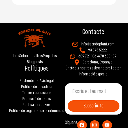
Contacte
info@sendoplant.com
93 843 5222
Inici
Sobre nosaltres
Projectes
609 721 106 -
670 633 197
Blog posts
Barcelona, Espanya
Polítiques
Únete als nostres subscriptors i obten
informació especial
Sostenibilitat
Avís legal
Política de privadesa
Termes i condicions
Protecció de dades
Política de cookies
Subscriu-te
Política de seguretat de la informació
Síguens