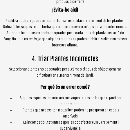
producció de fruits.
¡Evita-ho així!
Realitza podes regulars per donar forma i estimular el creixement de les plantes.
Retira fulles seques i mala herba que puguin esdevenir refugis per a insectes nocius.
Aprendre tècniques de poda adequades per a cada tipus de planta i estació de
l’any. No pots en excés, ja que algunes plantes es poden afeblir si s’eliminen massa
branques alhora.
4. Triar Plantes Incorrectes
Seleccionar plantes no adequades per al clima o el tipus de sòl pot generar
dificultats en el manteniment del jardí.
Per què és un error comú?
Algunes espècies requereixen més aigua i cures de les que el jardí pot
proporcionar.
Plantes que necessiten molta llum poden no prosperar en espais
ombrívols.
La incompatibilitat entre espècies pot afectar el seu creixement i
supervivència.