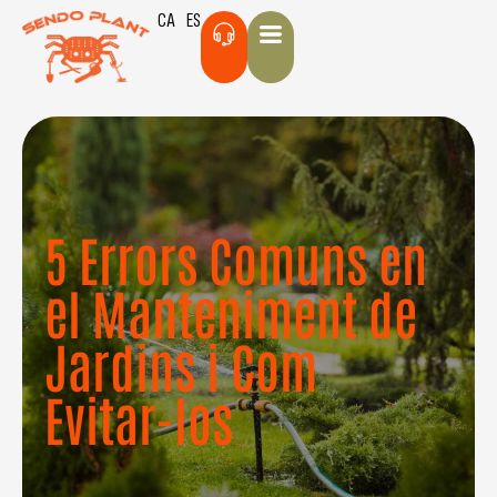
CA
ES
5 Errors Comuns en
el Manteniment de
Jardins i Com
Evitar-los