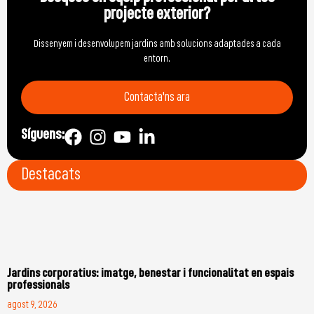
projecte exterior?
Dissenyem i desenvolupem jardins amb solucions adaptades a cada
entorn.
Contacta'ns ara
Síguens:
Destacats
Jardins corporatius: imatge, benestar i funcionalitat en espais
professionals
agost 9, 2026