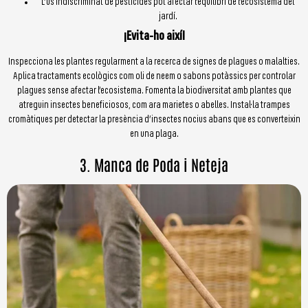
L’ús indiscriminat de pesticides pot afectar l’equilibri de l’ecosistema del
jardí.
¡Evita-ho així!
Inspecciona les plantes regularment a la recerca de signes de plagues o malalties.
Aplica tractaments ecològics com oli de neem o sabons potàssics per controlar
plagues sense afectar l’ecosistema. Fomenta la biodiversitat amb plantes que
atreguin insectes beneficiosos, com ara marietes o abelles. Instal·la trampes
cromàtiques per detectar la presència d’insectes nocius abans que es converteixin
en una plaga.
3. Manca de Poda i Neteja