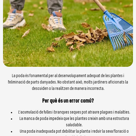
La poda és fonamental per al desenvolupament adequat de les plantes i
l’eliminació de parts danyades. No obstant això, molts jardiners aficionats la
descuiden o la realitzen de manera incorrecta.
Per què és un error comú?
L’acumulació de fulles i branques seques pot atraure plagues i malalties.
La manca de poda impedeix que les plantes creixin amb una estructura
saludable.
Una poda inadequada pot debilitar la planta i reduir la seva floració o