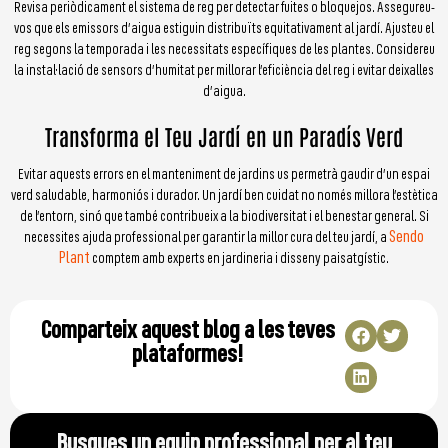
Revisa periòdicament el sistema de reg per detectar fuites o bloquejos. Assegureu-
vos que els emissors d’aigua estiguin distribuïts equitativament al jardí. Ajusteu el
reg segons la temporada i les necessitats específiques de les plantes. Considereu
la instal·lació de sensors d’humitat per millorar l’eficiència del reg i evitar deixalles
d’aigua.
Transforma el Teu Jardí en un Paradís Verd
Evitar aquests errors en el manteniment de jardins us permetrà gaudir d’un espai
verd saludable, harmoniós i durador. Un jardí ben cuidat no només millora l’estètica
de l’entorn, sinó que també contribueix a la biodiversitat i el benestar general. Si
Sendo
necessites ajuda professional per garantir la millor cura del teu jardí, a
Plant
comptem amb experts en jardineria i disseny paisatgístic.
Comparteix aquest blog a les teves
plataformes!
Busques un equip professional per al teu