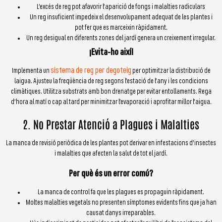
L’excés de reg pot afavorir l’aparició de fongs i malalties radiculars
Un reg insuficient impedeix el desenvolupament adequat de les plantes i
pot fer que es marceixin ràpidament.
Un reg desigual en diferents zones del jardí genera un creixement irregular.
¡Evita-ho així!
sistema de reg per degoteig
Implementa un
per optimitzar la distribució de
laigua. Ajusteu la freqüència de reg segons l’estació de l’any i les condicions
climàtiques. Utilitza substrats amb bon drenatge per evitar entollaments. Rega
d’hora al matí o cap al tard per minimitzar l’evaporació i aprofitar millor l’aigua.
2. No Prestar Atenció a Plagues i Malalties
La manca de revisió periòdica de les plantes pot derivar en infestacions d’insectes
i malalties que afecten la salut de tot el jardí.
Per què és un error comú?
La manca de control fa que les plagues es propaguin ràpidament.
Moltes malalties vegetals no presenten símptomes evidents fins que ja han
causat danys irreparables.