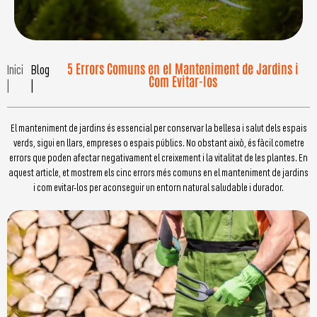
5 Errors Comuns en el Manteniment de Jardins i
Inici
Blog
Com Evitar-los
|
|
El manteniment de jardins és essencial per conservar la bellesa i salut dels espais
verds, sigui en llars, empreses o espais públics. No obstant això, és fàcil cometre
errors que poden afectar negativament el creixement i la vitalitat de les plantes. En
aquest article, et mostrem els cinc errors més comuns en el manteniment de jardins
i com evitar-los per aconseguir un entorn natural saludable i durador.