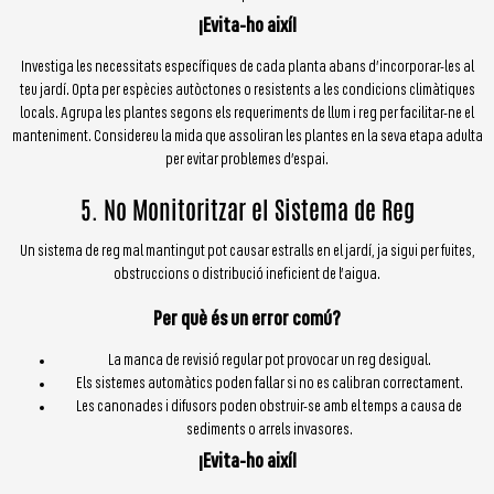
¡Evita-ho així!
Investiga les necessitats específiques de cada planta abans d’incorporar-les al
teu jardí. Opta per espècies autòctones o resistents a les condicions climàtiques
locals. Agrupa les plantes segons els requeriments de llum i reg per facilitar-ne el
manteniment. Considereu la mida que assoliran les plantes en la seva etapa adulta
per evitar problemes d’espai.
5. No Monitoritzar el Sistema de Reg
Un sistema de reg mal mantingut pot causar estralls en el jardí, ja sigui per fuites,
obstruccions o distribució ineficient de l’aigua.
Per què és un error comú?
La manca de revisió regular pot provocar un reg desigual.
Els sistemes automàtics poden fallar si no es calibran correctament.
Les canonades i difusors poden obstruir-se amb el temps a causa de
sediments o arrels invasores.
¡Evita-ho així!