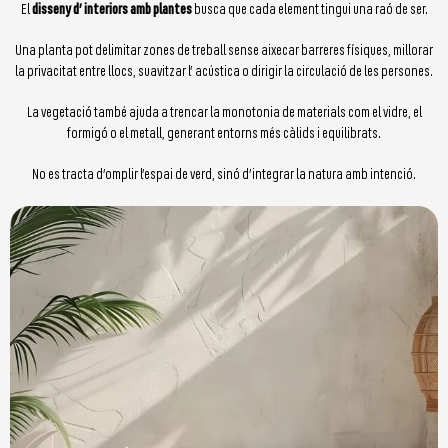
El
disseny d’ interiors amb plantes
busca que cada element tingui una raó de ser.
Una planta pot delimitar zones de treball sense aixecar barreres físiques, millorar
la privacitat entre llocs, suavitzar l’ acústica o dirigir la circulació de les persones.
La vegetació també ajuda a trencar la monotonia de materials com el vidre, el
formigó o el metall, generant entorns més càlids i equilibrats.
No es tracta d’omplir l’espai de verd, sinó d’integrar la natura amb intenció.