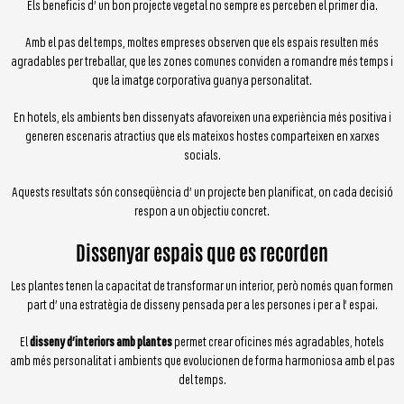
Els beneficis d’ un bon projecte vegetal no sempre es perceben el primer dia.
Amb el pas del temps, moltes empreses observen que els espais resulten més
agradables per treballar, que les zones comunes conviden a romandre més temps i
que la imatge corporativa guanya personalitat.
En hotels, els ambients ben dissenyats afavoreixen una experiència més positiva i
generen escenaris atractius que els mateixos hostes comparteixen en xarxes
socials.
Aquests resultats són conseqüència d’ un projecte ben planificat, on cada decisió
respon a un objectiu concret.
Dissenyar espais que es recorden
Les plantes tenen la capacitat de transformar un interior, però només quan formen
part d’ una estratègia de disseny pensada per a les persones i per a l’ espai.
El
disseny d’interiors amb plantes
permet crear oficines més agradables, hotels
amb més personalitat i ambients que evolucionen de forma harmoniosa amb el pas
del temps.