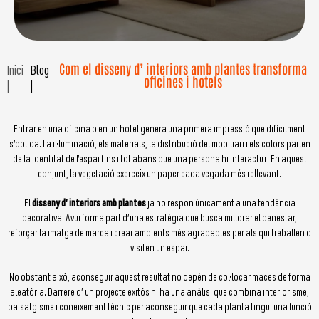
Com el disseny d’ interiors amb plantes transforma
Inici
Blog
oficines i hotels
|
|
Entrar en una oficina o en un hotel genera una primera impressió que difícilment
s’oblida. La il·luminació, els materials, la distribució del mobiliari i els colors parlen
de la identitat de l’espai fins i tot abans que una persona hi interactuï. En aquest
conjunt, la vegetació exerceix un paper cada vegada més rellevant.
El
disseny d’ interiors amb plantes
ja no respon únicament a una tendència
decorativa. Avui forma part d’una estratègia que busca millorar el benestar,
reforçar la imatge de marca i crear ambients més agradables per als qui treballen o
visiten un espai.
No obstant això, aconseguir aquest resultat no depèn de col·locar maces de forma
aleatòria. Darrere d’ un projecte exitós hi ha una anàlisi que combina interiorisme,
paisatgisme i coneixement tècnic per aconseguir que cada planta tingui una funció