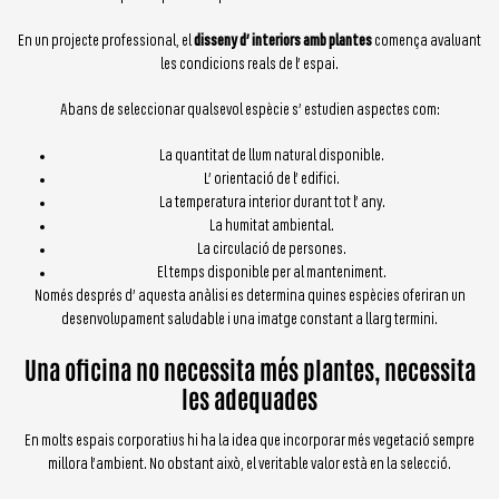
En un projecte professional, el
disseny d’ interiors amb plantes
comença avaluant
les condicions reals de l’ espai.
Abans de seleccionar qualsevol espècie s’ estudien aspectes com:
La quantitat de llum natural disponible.
L’ orientació de l’ edifici.
La temperatura interior durant tot l’ any.
La humitat ambiental.
La circulació de persones.
El temps disponible per al manteniment.
Només després d’ aquesta anàlisi es determina quines espècies oferiran un
desenvolupament saludable i una imatge constant a llarg termini.
Una oficina no necessita més plantes, necessita
les adequades
En molts espais corporatius hi ha la idea que incorporar més vegetació sempre
millora l’ambient. No obstant això, el veritable valor està en la selecció.