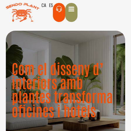
CA
ES
Com el disseny d’
interiors amb
plantes transforma
oficines i hotels