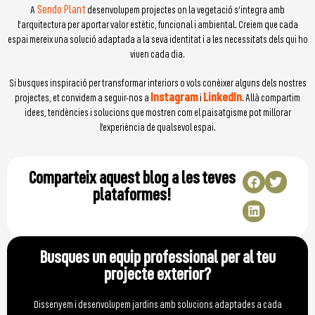
Sendo Plant
A
desenvolupem projectes on la vegetació s’integra amb
l’arquitectura per aportar valor estètic, funcional i ambiental. Creiem que cada
espai mereix una solució adaptada a la seva identitat i a les necessitats dels qui ho
viuen cada dia.
Si busques inspiració per transformar interiors o vols conèixer alguns dels nostres
Instagram
LinkedIn
projectes, et convidem a seguir-nos a
i
. Allà compartim
idees, tendències i solucions que mostren com el paisatgisme pot millorar
l’experiència de qualsevol espai.
Comparteix aquest blog a les teves
plataformes!
Busques un equip professional per al teu
projecte exterior?
Dissenyem i desenvolupem jardins amb solucions adaptades a cada