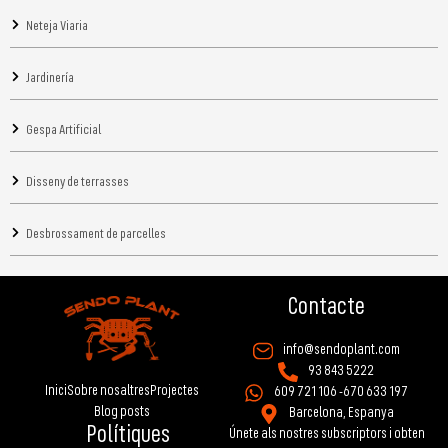
Neteja Viaria
Jardinería
Gespa Artificial
Disseny de terrasses
Desbrossament de parcelles
Contacte
info@sendoplant.com
93 843 5222
Inici
Sobre nosaltres
Projectes
609 721 106 -
670 633 197
Blog posts
Barcelona, Espanya
Polítiques
Únete als nostres subscriptors i obten