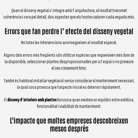
Quan el disseny vegetal s’ integra amb l’ arquitectura, el resultat transmet
coherència i cura pel detall, dos aspectes que els hostes valoren cada vegada més.
Errors que fan perdre l’ efecte del disseny vegetal
No totes les intervencions aconsegueixen el resultat esperat.
Alguns dels errors més freqüents són utilitzar espècies que requereixen més llum de
la disponible, seleccionar plantes desproporcionades per a l’ espai o no preveure
el seu creixement futur.
També és habitual instal·lar vegetació sense considerar el manteniment necessari,
la qual cosa provoca que l’aspecte inicial es deteriori ràpidament.
El
disseny d’ interiors amb plantes
funciona quan existeix un equilibri entre estètica,
funcionalitat i viabilitat de manteniment.
L’impacte que moltes empreses descobreixen
mesos després