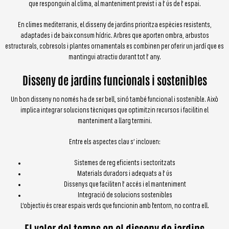
que responguin al clima, al manteniment previst i a l’ ús de l’ espai.
En climes mediterranis, el disseny de jardins prioritza espècies resistents,
adaptades i de baix consum hídric. Arbres que aporten ombra, arbustos
estructurals, cobresols i plantes ornamentals es combinen per oferir un jardí que es
mantingui atractiu durant tot l’ any.
Disseny de jardins funcionals i sostenibles
Un bon disseny no només ha de ser bell, sinó també funcional i sostenible. Això
implica integrar solucions tècniques que optimitzin recursos i facilitin el
manteniment a llarg termini.
Entre els aspectes clau s’ inclouen:
Sistemes de reg eficients i sectoritzats
Materials duradors i adequats a l’ ús
Dissenys que faciliten l’ accés i el manteniment
Integració de solucions sostenibles
L’objectiu és crear espais verds que funcionin amb l’entorn, no contra ell.
El valor del temps en el disseny de jardins