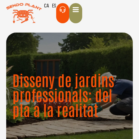
CA
ES
Disseny de jardins
professionals: del
pla a la realitat