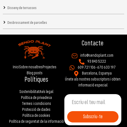
Disseny de terrasses
Desbrossament de parcelles
Contacte
info@sendoplant.com
93 843 5222
Inici
Sobre nosaltres
Projectes
609 721 106 -
670 633 197
Blog posts
Barcelona, Espanya
Polítiques
Únete als nostres subscriptors i obten
informació especial
Sostenibilitat
Avís legal
Política de privadesa
Termes i condicions
Protecció de dades
Política de cookies
Subscriu-te
Política de seguretat de la informació