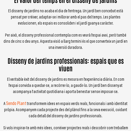
El disseny de jardins no acaba el dia de l’entrega. Un jardí ben concebut està
pensat per créixer, adaptar-se i millorar amb el pas del temps. Les plantes
evolucionen, els espais es consoliden i el jardí guanya caràcter.
Per això, el disseny professional contempla com es veurà l’espai avui, però també
dins de cinc o deu anys. Aquesta visió a llarg termini és el que converteix un jardí en
una inversió duradora.
Disseny de jardins professionals: espais que es
viuen
El veritable èxit del disseny de jardins es mesura en l’experiència diària. En com
l’espai convida a quedar-se, a recórrer-lo, a gaudir-lo. Un jardí ben dissenyat
acompanya l’activitat quotidiana i aporta benestar sense imposar-se.
Sendo Plant
A
transformem idees en espais verds reals, funcionals i amb identitat
pròpia. Acompanyem cada projecte des del plànol fins a la seva execució, cuidant
cada detall del disseny de jardins professionals.
Si vols inspirar-te amb més idees, conèixer projectes reals i descobrir com treballem