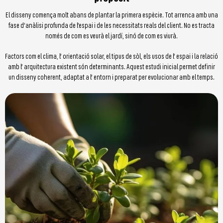
El disseny comença molt abans de plantar la primera espècie. Tot arrenca amb una
fase d’anàlisi profunda de l’espai i de les necessitats reals del client. No es tracta
només de com es veurà el jardí, sinó de com es viurà.
Factors com el clima, l’ orientació solar, el tipus de sòl, els usos de l’ espai i la relació
amb l’ arquitectura existent són determinants. Aquest estudi inicial permet definir
un disseny coherent, adaptat a l’ entorn i preparat per evolucionar amb el temps.