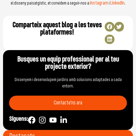
Instagram
LinkedIn
el disseny paisatgístic, et convidem a seguir-nos a
i
.
Comparteix aquest blog a les teves
plataformes!
Busques un equip professional per al teu
projecte exterior?
Dissenyem i desenvolupem jardins amb solucions adaptades a cada
entorn.
Contacta'ns ara
Síguens: