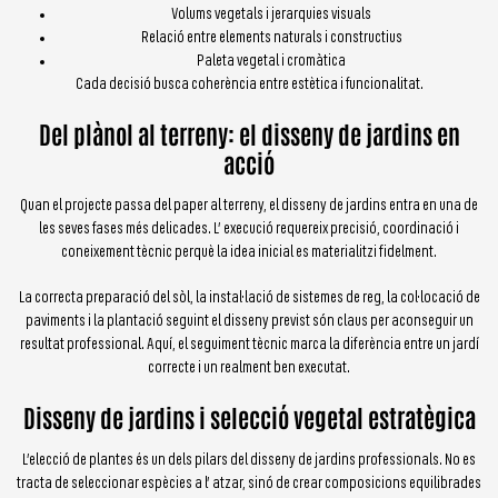
Volums vegetals i jerarquies visuals
Relació entre elements naturals i constructius
Paleta vegetal i cromàtica
Cada decisió busca coherència entre estètica i funcionalitat.
Del plànol al terreny: el disseny de jardins en
acció
Quan el projecte passa del paper al terreny, el disseny de jardins entra en una de
les seves fases més delicades. L’ execució requereix precisió, coordinació i
coneixement tècnic perquè la idea inicial es materialitzi fidelment.
La correcta preparació del sòl, la instal·lació de sistemes de reg, la col·locació de
paviments i la plantació seguint el disseny previst són claus per aconseguir un
resultat professional. Aquí, el seguiment tècnic marca la diferència entre un jardí
correcte i un realment ben executat.
Disseny de jardins i selecció vegetal estratègica
L’elecció de plantes és un dels pilars del disseny de jardins professionals. No es
tracta de seleccionar espècies a l’ atzar, sinó de crear composicions equilibrades