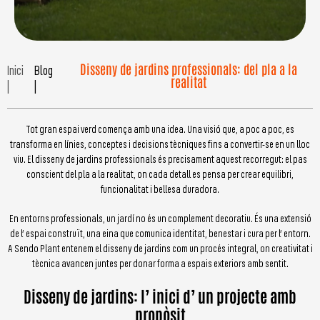
Disseny de jardins professionals: del pla a la
Inici
Blog
realitat
|
|
Tot gran espai verd comença amb una idea. Una visió que, a poc a poc, es
transforma en línies, conceptes i decisions tècniques fins a convertir-se en un lloc
viu. El disseny de jardins professionals és precisament aquest recorregut: el pas
conscient del pla a la realitat, on cada detall es pensa per crear equilibri,
funcionalitat i bellesa duradora.
En entorns professionals, un jardí no és un complement decoratiu. És una extensió
de l’ espai construït, una eina que comunica identitat, benestar i cura per l’ entorn.
A Sendo Plant entenem el disseny de jardins com un procés integral, on creativitat i
tècnica avancen juntes per donar forma a espais exteriors amb sentit.
Disseny de jardins: l’ inici d’ un projecte amb
propòsit