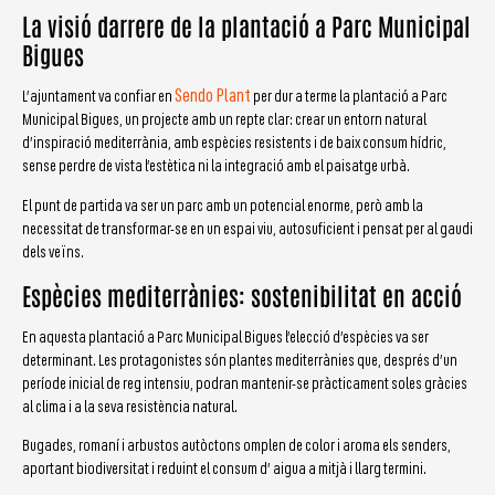
La visió darrere de la plantació a Parc Municipal
Bigues
Sendo Plant
L’ajuntament va confiar en
per dur a terme la plantació a Parc
Municipal Bigues, un projecte amb un repte clar: crear un entorn natural
d’inspiració mediterrània, amb espècies resistents i de baix consum hídric,
sense perdre de vista l’estètica ni la integració amb el paisatge urbà.
El punt de partida va ser un parc amb un potencial enorme, però amb la
necessitat de transformar-se en un espai viu, autosuficient i pensat per al gaudi
dels veïns.
Espècies mediterrànies: sostenibilitat en acció
En aquesta plantació a Parc Municipal Bigues l’elecció d’espècies va ser
determinant. Les protagonistes són plantes mediterrànies que, després d’un
període inicial de reg intensiu, podran mantenir-se pràcticament soles gràcies
al clima i a la seva resistència natural.
Bugades, romaní i arbustos autòctons omplen de color i aroma els senders,
aportant biodiversitat i reduint el consum d’ aigua a mitjà i llarg termini.