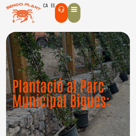
CA
ES
Plantació al Parc
Municipal Bigues: