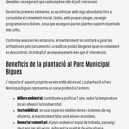
deixalles i assegurant que cada espècie rebi el just i necessari.
Durant les primeres setmanes, es va reforçar amb regs abundants fins a
consolidar el creixement inicial. L’estiu, amb poques pluges, va exigir
programacions diàries, cosa que assegura que les plantes superin el període
més crític.
Conforme avancen les estacions, el manteniment se centrarà a guiar les
enfiladisses pels tancaments i a realitzar podes lleugeres quan el creixement
es descontroli. Un treball d’ acompanyament més que d’ intervenció.
Beneficis de la plantació al Parc Municipal
Bigues
L’ impacte d’ aquest projecte va més enllà del visual. La plantació a Parc
Municipal Bigues representa un canvi profund a l’ entorn:
Millora ambiental
: contribueix a purificar l’ aire, reduir la temperatura
local i afavorir la biodiversitat.
Sostenibilitat
: en usar espècies mediterrànies i sistemes de reg
eficients, el manteniment futur serà mínim i econòmic.
Benestar comunitari
: el parc esdevé un espai de trobada, passeig i
descans per als veïns, millorant la qualitat de vida urbana.