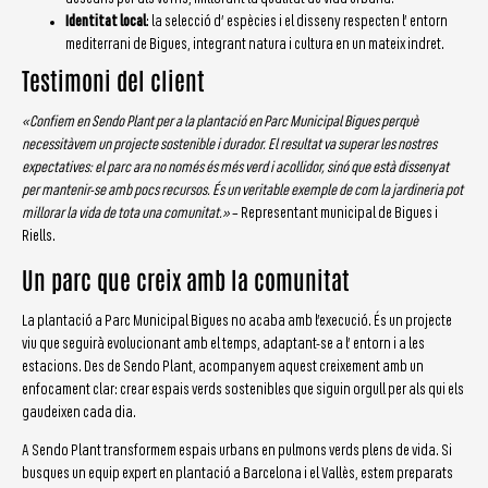
Identitat local
: la selecció d’ espècies i el disseny respecten l’ entorn
mediterrani de Bigues, integrant natura i cultura en un mateix indret.
Testimoni del client
«Confiem en Sendo Plant per a la plantació en Parc Municipal Bigues perquè
necessitàvem un projecte sostenible i durador. El resultat va superar les nostres
expectatives: el parc ara no només és més verd i acollidor, sinó que està dissenyat
per mantenir-se amb pocs recursos. És un veritable exemple de com la jardineria pot
millorar la vida de tota una comunitat.»
– Representant municipal de Bigues i
Riells.
Un parc que creix amb la comunitat
La plantació a Parc Municipal Bigues no acaba amb l’execució. És un projecte
viu que seguirà evolucionant amb el temps, adaptant-se a l’ entorn i a les
estacions. Des de Sendo Plant, acompanyem aquest creixement amb un
enfocament clar: crear espais verds sostenibles que siguin orgull per als qui els
gaudeixen cada dia.
A Sendo Plant transformem espais urbans en pulmons verds plens de vida. Si
busques un equip expert en plantació a Barcelona i el Vallès, estem preparats