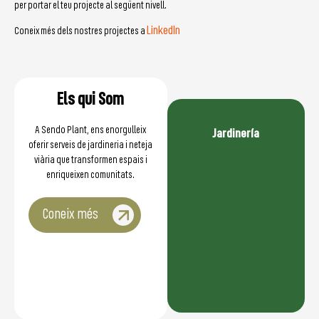
per portar el teu projecte al següent nivell.
LinkedIn
Coneix més dels nostres projectes a
Els qui Som
A Sendo Plant, ens enorgulleix
Jardinería
oferir serveis de jardineria i neteja
viària que transformen espais i
enriqueixen comunitats.
Coneix més