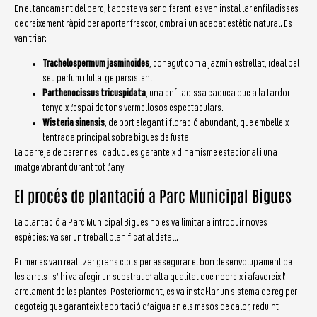
En el tancament del parc, l’aposta va ser diferent: es van instal·lar enfiladisses
de creixement ràpid per aportar frescor, ombra i un acabat estètic natural. Es
van triar:
Trachelospermum jasminoides
, conegut com a jazmín estrellat, ideal pel
seu perfum i fullatge persistent.
Parthenocissus tricuspidata
, una enfiladissa caduca que a la tardor
tenyeix l’espai de tons vermellosos espectaculars.
Wisteria sinensis
, de port elegant i floració abundant, que embelleix
l’entrada principal sobre bigues de fusta.
La barreja de perennes i caduques garanteix dinamisme estacional i una
imatge vibrant durant tot l’any.
El procés de plantació a Parc Municipal Bigues
La plantació a Parc Municipal Bigues no es va limitar a introduir noves
espècies: va ser un treball planificat al detall.
Primer es van realitzar grans clots per assegurar el bon desenvolupament de
les arrels i s’ hi va afegir un substrat d’ alta qualitat que nodreix i afavoreix l’
arrelament de les plantes. Posteriorment, es va instal·lar un sistema de reg per
degoteig que garanteix l’aportació d’aigua en els mesos de calor, reduint