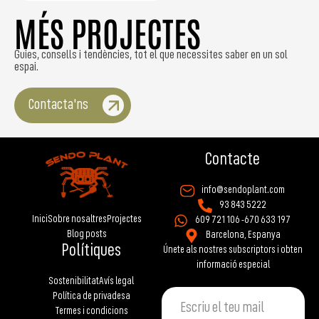
MÉS PROJECTES
Guies, consells i tendències, tot el que necessites saber en un sol
espai.
Contacta'ns
Contacte
info@sendoplant.com
93 843 5222
Inici
Sobre nosaltres
Projectes
609 721 106 -
670 633 197
Blog posts
Barcelona, Espanya
Polítiques
Únete als nostres subscriptors i obten
informació especial
Sostenibilitat
Avís legal
Política de privadesa
Termes i condicions